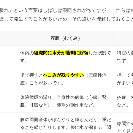
腫れ」という言葉はしばしば混同されがちですが、これらは
連して発生することが多いため、その違いを理解しておくこ
浮腫（むくみ）
体内の
組織間に水分が過剰に貯留
した状態で
特定の
す。
です。
指で押すと
へこみが残りやすい
（圧痕性浮
押して
腫）ことが多いです。
が多い
体液循環の滞り、全身性の病気（心臓、腎
炎症、
臓、肝臓など）、薬剤の副作用など。
など。
膝の周囲全体がぼんやりと膨らんだり、重だ
膝関節
るさを感じたりします。膝に水が溜まる「関
きく見