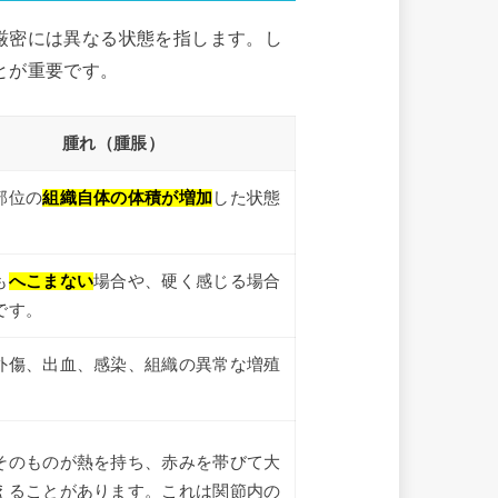
厳密には異なる状態を指します。し
とが重要です。
腫れ（腫脹）
部位の
組織自体の体積が増加
した状態
も
へこまない
場合や、硬く感じる場合
です。
外傷、出血、感染、組織の異常な増殖
そのものが熱を持ち、赤みを帯びて大
えることがあります。これは関節内の