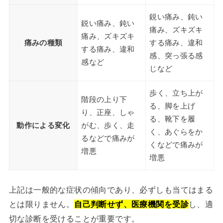
鋭い痛み、鈍い
鋭い痛み、鈍い
痛み、ズキズキ
痛み、ズキズキ
痛みの種類
する痛み、違和
する痛み、違和
感、突っ張る感
感など
じなど
歩く、立ち上が
階段の上り下
る、脚を上げ
り、正座、しゃ
る、靴下を履
動作による変化
がむ、歩く、走
く、あぐらをか
るなどで痛みが
くなどで痛みが
増悪
増悪
上記は一般的な症状の傾向であり、必ずしも当てはまる
とは限りません。
自己判断せず、医療機関を受診
し、適
切な診断を受けることが重要です。