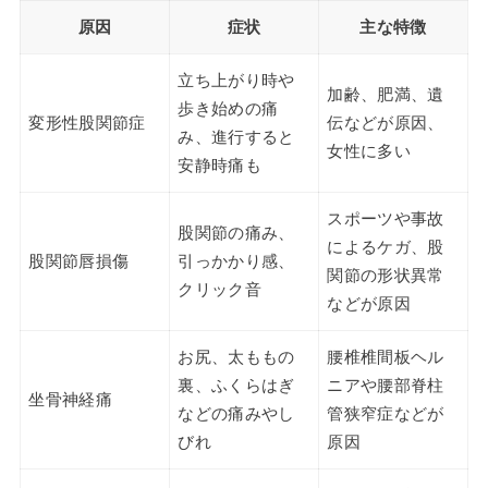
原因
症状
主な特徴
立ち上がり時や
加齢、肥満、遺
歩き始めの痛
変形性股関節症
伝などが原因、
み、進行すると
女性に多い
安静時痛も
スポーツや事故
股関節の痛み、
によるケガ、股
股関節唇損傷
引っかかり感、
関節の形状異常
クリック音
などが原因
お尻、太ももの
腰椎椎間板ヘル
裏、ふくらはぎ
ニアや腰部脊柱
坐骨神経痛
などの痛みやし
管狭窄症などが
びれ
原因