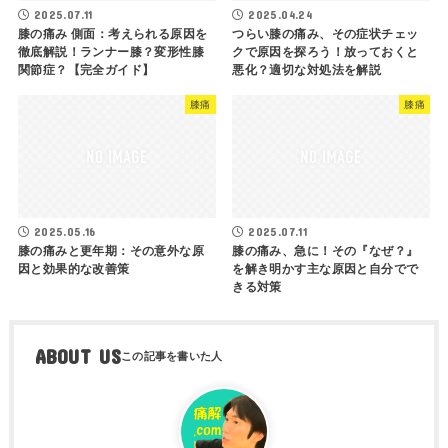
2025.07.11
2025.04.24
膝の痛み 側面：考えられる原因を
つらい膝の痛み、その症状チェッ
徹底解説！ランナー膝？変形性膝
クで原因を探ろう！放っておくと
関節症？【完全ガイド】
悪化？適切な対処法を解説
膝痛
膝痛
2025.05.16
2025.07.11
膝の痛みと更年期：その意外な原
膝の痛み、急に！その『なぜ？』
因と効果的な改善策
を解き明かす主な原因と自分でで
きる対策
ABOUT US