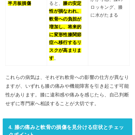
半月板損傷
ると、
膝の安定
ロッキング、膝
性が損なわれ、
に水がたまる
軟骨への負担が
増加し、将来的
に変形性膝関節
症へ移行するリ
スクが高まりま
す
。
これらの病気は、それぞれ軟骨への影響の仕方が異なり
ますが、いずれも膝の痛みや機能障害を引き起こす可能
性があります。膝に違和感や痛みを感じたら、自己判断
せずに専門家へ相談することが大切です。
4. 膝の痛みと軟骨の損傷を見分ける症状とチェッ
クポイント