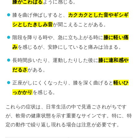
膝がこわばる
ように感じる。
膝を曲げ伸ばしすると、
カクカクとした音やギシギ
シとしたきしみ音
が聞こえることがある。
階段を降りる時や、急に立ち上がる時に
膝に軽い痛
み
を感じるが、安静にしていると痛みは治まる。
長時間歩いたり、運動したりした後に
膝に違和感や
だるさ
がある。
正座がしにくくなったり、膝を深く曲げると
軽いひ
っかかり
を感じる。
これらの症状は、日常生活の中で見過ごされがちです
が、軟骨の健康状態を示す重要なサインです。特に、特
定の動作で繰り返し現れる場合は注意が必要です。