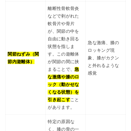
離断性骨軟骨炎
などで剥がれた
軟骨片や骨片
が、関節の中を
自由に動き回る
急な激痛、膝の
状態を指しま
ロッキング現
関節ねずみ（関
す。この遊離体
象、膝がカクン
節内遊離体）
が関節の間に挟
と外れるような
まることで、
急
感覚
な激痛や膝のロ
ック（動かせな
くなる状態）を
引き起こす
こと
があります。
特定の原因な
く、膝の骨の一