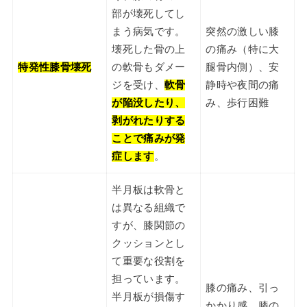
部が壊死してし
まう病気です。
突然の激しい膝
壊死した骨の上
の痛み（特に大
特発性膝骨壊死
の軟骨もダメー
腿骨内側）、安
ジを受け、
軟骨
静時や夜間の痛
が陥没したり、
み、歩行困難
剥がれたりする
ことで痛みが発
症します
。
半月板は軟骨と
は異なる組織で
すが、膝関節の
クッションとし
て重要な役割を
担っています。
膝の痛み、引っ
半月板が損傷す
かかり感、膝の