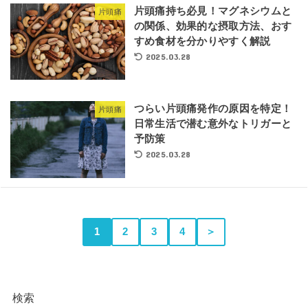
片頭痛持ち必見！マグネシウムと
片頭痛
の関係、効果的な摂取方法、おす
すめ食材を分かりやすく解説
2025.03.28
つらい片頭痛発作の原因を特定！
片頭痛
日常生活で潜む意外なトリガーと
予防策
2025.03.28
1
2
3
4
＞
検索