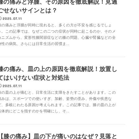
膝の痛みと浮腫、その原因を徹底解説！見過
ごせないサインとは？
2025.07.11
膝の痛みと浮腫が同時に現れると、多くの方が不安を感じるでしょ
う。この記事では、なぜこの二つの症状が同時に起こるのか、そのメ
カニズムから、変形性膝関節症などの膝の問題、心臓や腎臓などの全
身性の病気、さらには日常生活の習慣ま...
膝の痛み、皿の上の原因を徹底解説！放置し
てはいけない症状と対処法
2025.07.11
膝の皿の上が痛むと、日常生活に支障をきたすことがあります。この
痛みは、スポーツでの使いすぎ、加齢、姿勢の歪み、外傷や疾患な
ど、多岐にわたる原因が考えられます。この記事では、膝の皿の上が
具体的にどこを指すのかを明確にし、そ...
【膝の痛み】皿の下が痛いのはなぜ？見落と