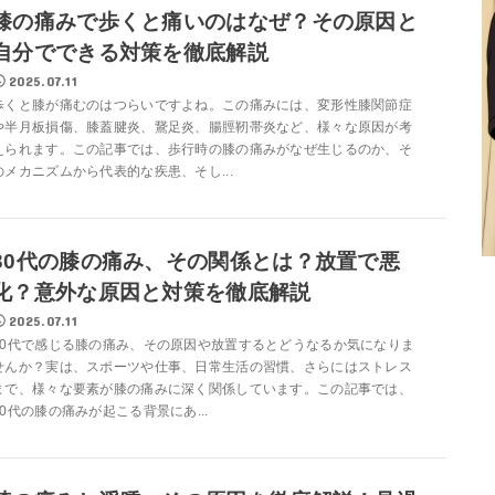
膝の痛みで歩くと痛いのはなぜ？その原因と
自分でできる対策を徹底解説
2025.07.11
歩くと膝が痛むのはつらいですよね。この痛みには、変形性膝関節症
や半月板損傷、膝蓋腱炎、鵞足炎、腸脛靭帯炎など、様々な原因が考
えられます。この記事では、歩行時の膝の痛みがなぜ生じるのか、そ
のメカニズムから代表的な疾患、そし...
30代の膝の痛み、その関係とは？放置で悪
化？意外な原因と対策を徹底解説
2025.07.11
30代で感じる膝の痛み、その原因や放置するとどうなるか気になりま
せんか？実は、スポーツや仕事、日常生活の習慣、さらにはストレス
まで、様々な要素が膝の痛みに深く関係しています。この記事では、
30代の膝の痛みが起こる背景にあ...