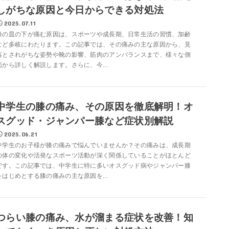
しがちな原因と今日からできる対処法
2025.07.11
膝の皿の下が痛む原因は、スポーツや成長期、日常生活の習慣、加齢
など多岐にわたります。この記事では、その痛みの主な原因から、見
落とされがちな姿勢や靴の影響、筋肉のアンバランスまで、様々な側
面から詳しく解説します。さらに、今...
中学生の膝の痛み、その原因を徹底解明！オ
スグッド・ジャンパー膝など症状別解説
2025.06.21
中学生のお子様が膝の痛みで悩んでいませんか？その痛みは、成長期
の体の変化や活発なスポーツ活動が深く関係していることがほとんど
です。この記事では、中学生に特に多いオスグッド病やジャンパー膝
をはじめとする膝の痛みの主な原因を...
つらい膝の痛み、水が溜まる症状を改善！知