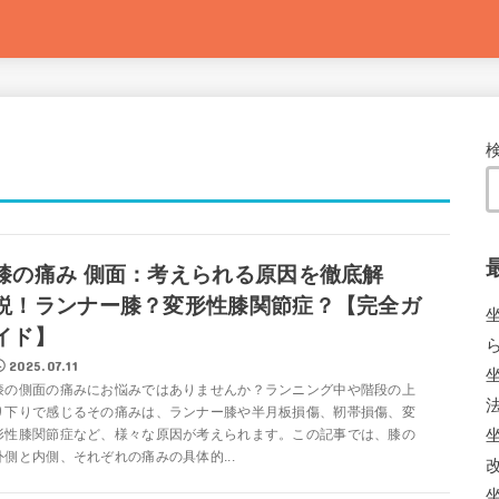
膝の痛み 側面：考えられる原因を徹底解
説！ランナー膝？変形性膝関節症？【完全ガ
イド】
2025.07.11
膝の側面の痛みにお悩みではありませんか？ランニング中や階段の上
り下りで感じるその痛みは、ランナー膝や半月板損傷、靭帯損傷、変
形性膝関節症など、様々な原因が考えられます。この記事では、膝の
外側と内側、それぞれの痛みの具体的...