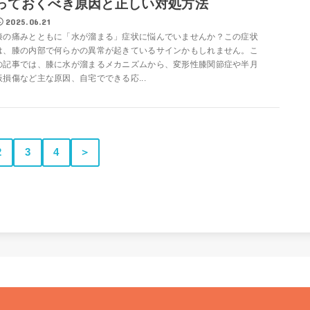
っておくべき原因と正しい対処方法
2025.06.21
膝の痛みとともに「水が溜まる」症状に悩んでいませんか？この症状
は、膝の内部で何らかの異常が起きているサインかもしれません。こ
の記事では、膝に水が溜まるメカニズムから、変形性膝関節症や半月
板損傷など主な原因、自宅でできる応...
2
3
4
＞