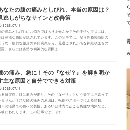
あなたの膝の痛みとしびれ、本当の原因は？
見逃しがちなサインと改善策
2025.07.11
膝の痛みとしびれにお悩みではありませんか？その不快な症状には、
実は多様な原因が隠されています。この記事では、変形性膝関節症の
ような一般的な整形外科的疾患から、見過ごされがちな神経や血管の
問題、さらには姿勢や精神的な要因ま...
膝の痛み、急に！その『なぜ？』を解き明か
す主な原因と自分でできる対策
2025.07.11
ある日突然、膝に痛みが走り、その『なぜ？』という疑問に戸惑って
いませんか？急な膝の痛みの原因は、転倒やスポーツによる怪我、
日々の活動での膝への負担、あるいは体内で起こる炎症や病気など、
多岐にわたります。この記事では、それ...